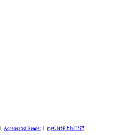
｜
Accelerated Reader
｜
myON线上图书馆