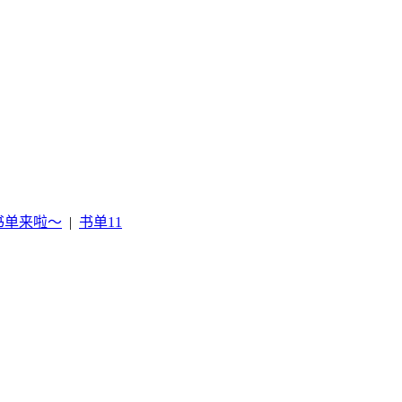
书单来啦～
|
书单11