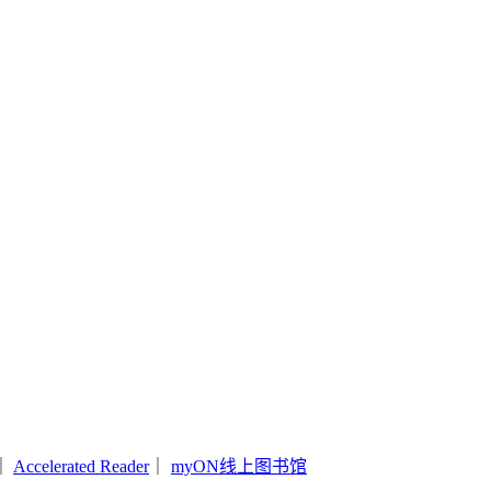
｜
Accelerated Reader
｜
myON线上图书馆