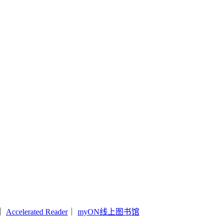
｜
Accelerated Reader
｜
myON线上图书馆