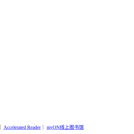
｜
Accelerated Reader
｜
myON线上图书馆