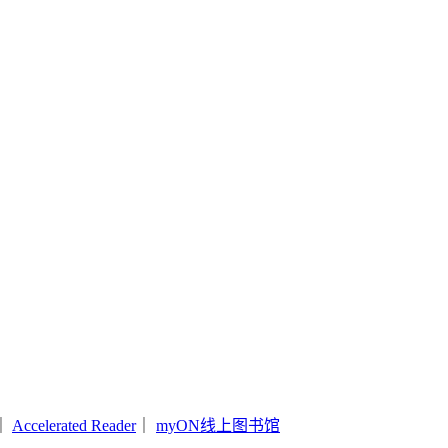
｜
Accelerated Reader
｜
myON线上图书馆