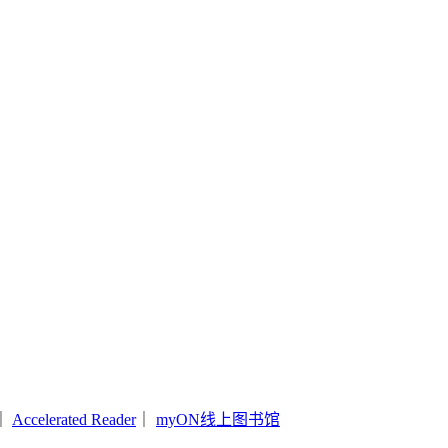
｜
Accelerated Reader
｜
myON线上图书馆