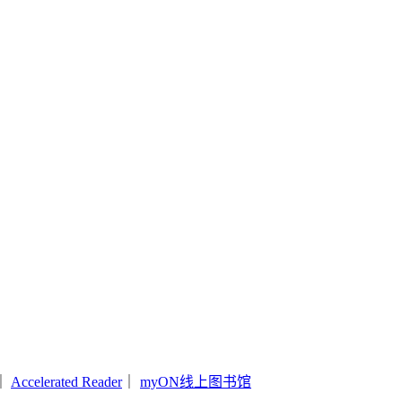
｜
Accelerated Reader
｜
myON线上图书馆