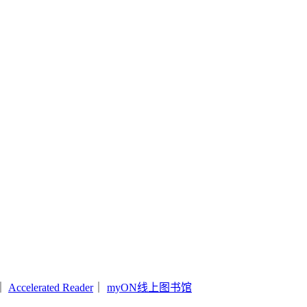
｜
Accelerated Reader
｜
myON线上图书馆