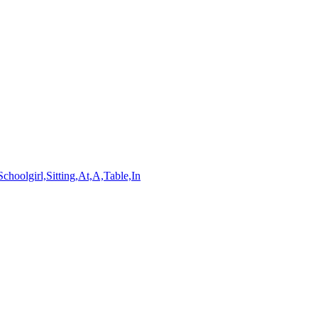
hoolgirl,Sitting,At,A,Table,In