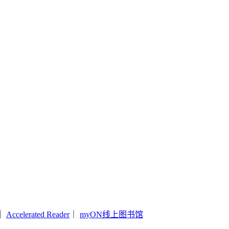
｜
Accelerated Reader
｜
myON线上图书馆