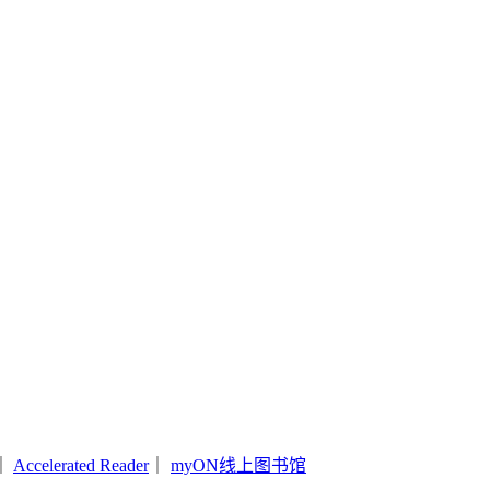
｜
Accelerated Reader
｜
myON线上图书馆