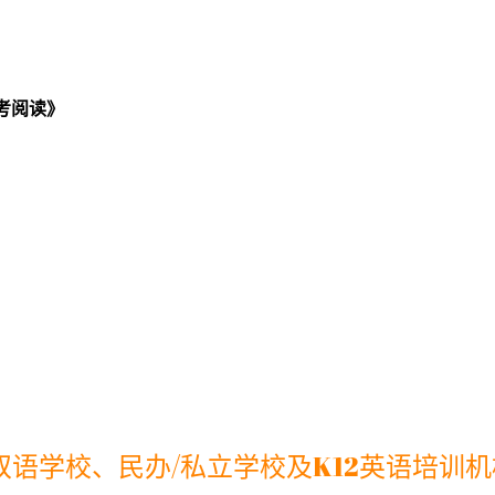
练习，散步攻克中高考阅读》
……
双语学校、民办/私立学校及K12英语培训