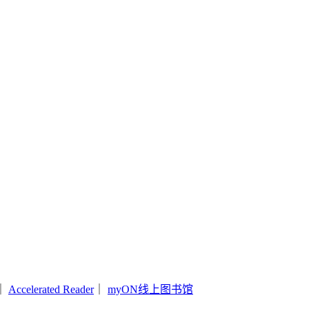
｜
Accelerated Reader
｜
myON线上图书馆