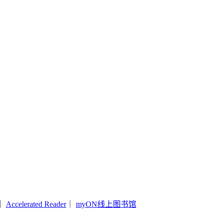
｜
Accelerated Reader
｜
myON线上图书馆