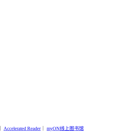
｜
Accelerated Reader
｜
myON线上图书馆