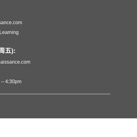
ssance.com
earning
五):
naissance.com
 4:30pm