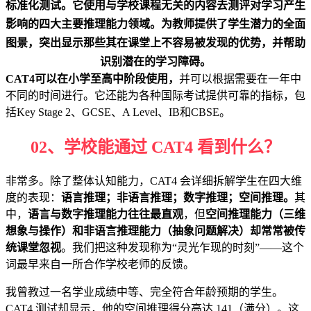
标准化测试。
它使用与学校课程无关的内容去测评对学习产生
影响的四大主要推理能力领域。为教师提供了学生潜力的全面
图景，突出显示那些其在课堂上不容易被发现的优势，并帮助
识别潜在的学习障碍。
CAT4可以在小学至高中阶段使用，
并可以根据需要在一年中
不同的时间进行。它还能为各种国际考试提供可靠的指标，包
括Key Stage 2、GCSE、A Level、IB和CBSE。
02、学校能通过 CAT4 看到什么？
非常多。除了整体认知能力，CAT4 会详细拆解学生在四大维
度的表现：
语言推理；非语言推理；数字推理；空间推理。
其
中，
语言与数字推理能力往往最直观
，但
空间推理能力（三维
想象与操作）和非语言推理能力（抽象问题解决）
却常常被传
统课堂忽视
。我们把这种发现称为“灵光乍现的时刻”——这个
词最早来自一所合作学校老师的反馈。
我曾教过一名学业成绩中等、完全符合年龄预期的学生。
CAT4 测试却显示，他的空间推理得分高达 141（满分）。这