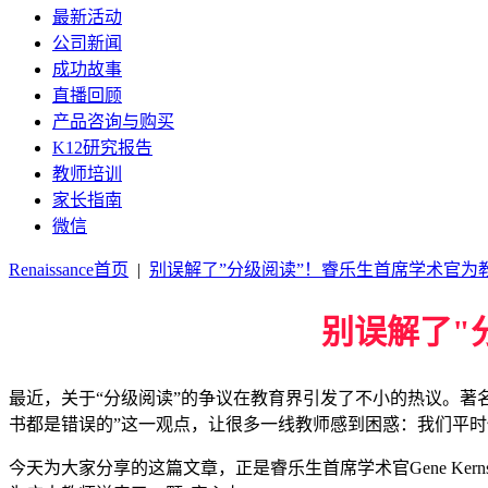
最新活动
公司新闻
成功故事
直播回顾
产品咨询与购买
K12研究报告
教师培训
家长指南
微信
Renaissance首页
|
别误解了”分级阅读”！睿乐生首席学术官为
别误解了"
最近，关于“分级阅读”的争议在教育界引发了不小的热议。著名阅读专家Timothy
书都是错误的”这一观点，让很多一线教师感到困惑：我们平时使用的Ac
今天为大家分享的这篇文章，正是睿乐生首席学术官Gene K