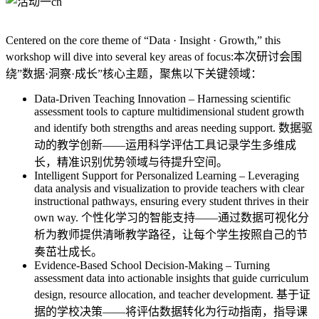
Centered on the core theme of “Data · Insight · Growth,” this
workshop will dive into several key areas of focus:本次研讨会围
绕”数据·洞察·成长”核心主题，聚焦以下关键领域：
Data-Driven Teaching Innovation – Harnessing scientific
assessment tools to capture multidimensional student growth
and identify both strengths and areas needing support. 数据驱
动的教学创新——运用科学评估工具记录学生多维成
长，精准识别优势领域与待提升空间。
Intelligent Support for Personalized Learning – Leveraging
data analysis and visualization to provide teachers with clear
instructional pathways, ensuring every student thrives in their
own way. 个性化学习的智能支持——通过数据可视化分
析为教师提供清晰教学路径，让每个学生按照自己的节
奏茁壮成长。
Evidence-Based School Decision-Making – Turning
assessment data into actionable insights that guide curriculum
design, resource allocation, and teacher development. 基于证
据的学校决策——将评估数据转化为行动指南，指导课