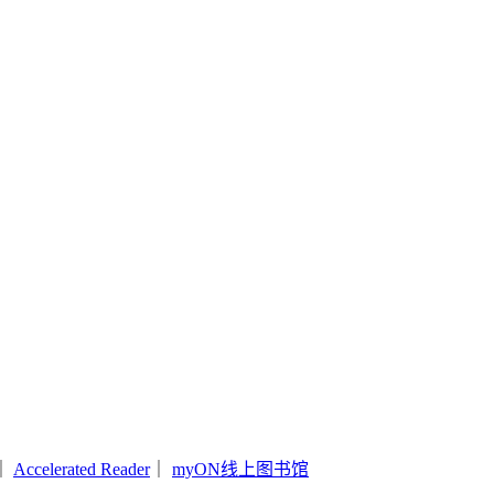
｜
Accelerated Reader
｜
myON线上图书馆