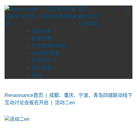
Skip
首页
to
最新活动
content
公司新闻
成功故事
直播回顾
产品咨询与购买
K12研究报告
教师培训
家长指南
微信
Renaissance首页
|
成都、重庆、宁波、青岛四城联动线下
互动讨论会报名开启
|
活动二en