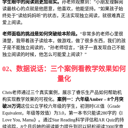
学生眼中的阅读则更加现实。
孙老师观察到：”小朋友理解阅
读最核心的点就是他愿意，他喜欢，他能坚持。”如果孩子始
终处于”读给妈妈听”的状态，无法实现独立阅读，就很难真正
爱上阅读。
老师面临的挑战是如何突破绘本阶段。
“非常多的老师心里很
清楚，我带着孩子读绘本，做游戏，做了很多东西，我们的孩
子是不能独立阅读的，”孙老师坦言，”孩子一直发现自己不能
独立阅读的时候，他怎么可能爱上阅读？”
0
2、
数据说话：三个案例看教学效果如何
量化
Chris老师通过三个真实案例，展示了睿乐生产品如何帮助机
构实现教学效果的可视化。
案例一：六年级Amber – 8个月突
破20万词
这位公立学校六年级的学生，初测时GE值（Grade
Equivalent，年级等效值）为3.0，第一本书只能读280字的《I
Love You, Mama》。通过Star Reading科学评估和AR Quiz的持
续追踪，8个月后她的阅读能力提升到可以轻松阅读7000字章