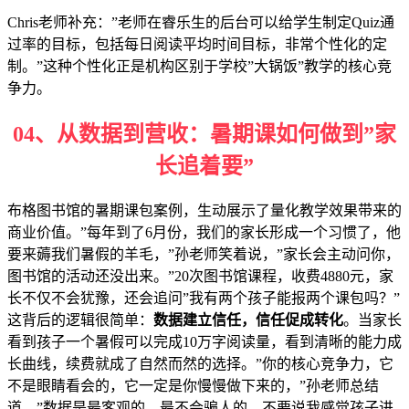
Chris老师补充：”老师在睿乐生的后台可以给学生制定Quiz通
过率的目标，包括每日阅读平均时间目标，非常个性化的定
制。”这种个性化正是机构区别于学校”大锅饭”教学的核心竞
争力。
04、
从数据到营收：暑期课如何做到”家
长追着要”
布格图书馆的暑期课包案例，生动展示了量化教学效果带来的
商业价值。”每年到了6月份，我们的家长形成一个习惯了，他
要来薅我们暑假的羊毛，”孙老师笑着说，”家长会主动问你，
图书馆的活动还没出来。”20次图书馆课程，收费4880元，家
长不仅不会犹豫，还会追问”我有两个孩子能报两个课包吗？”
这背后的逻辑很简单：
数据建立信任，信任促成转化
。当家长
看到孩子一个暑假可以完成10万字阅读量，看到清晰的能力成
长曲线，续费就成了自然而然的选择。”你的核心竞争力，它
不是眼睛看会的，它一定是你慢慢做下来的，”孙老师总结
道，”数据是最客观的，最不会骗人的。不要说我感觉孩子进