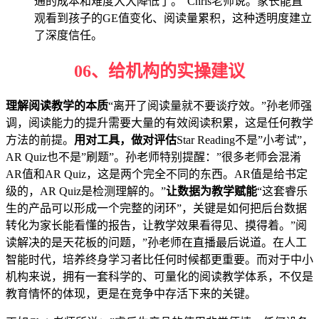
通的成本和难度大大降低了。”Chris老师说。家长能直
观看到孩子的GE值变化、阅读量累积，这种透明度建立
了深度信任。
06、
给机构的实操建议
理解阅读教学的本质
“离开了阅读量就不要谈疗效。”孙老师强
调，阅读能力的提升需要大量的有效阅读积累，这是任何教学
方法的前提。
用对工具，做对评估
Star Reading不是”小考试”，
AR Quiz也不是”刷题”。孙老师特别提醒：”很多老师会混淆
AR值和AR Quiz，这是两个完全不同的东西。AR值是给书定
级的，AR Quiz是检测理解的。”
让数据为教学赋能
“这套睿乐
生的产品可以形成一个完整的闭环”，关键是如何把后台数据
转化为家长能看懂的报告，让教学效果看得见、摸得着。”阅
读解决的是天花板的问题，”孙老师在直播最后说道。在人工
智能时代，培养终身学习者比任何时候都更重要。而对于中小
机构来说，拥有一套科学的、可量化的阅读教学体系，不仅是
教育情怀的体现，更是在竞争中存活下来的关键。