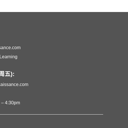
ssance.com
earning
五):
naissance.com
 4:30pm