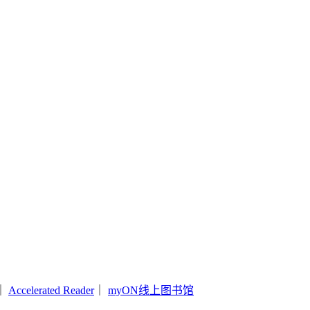
｜
Accelerated Reader
｜
myON线上图书馆