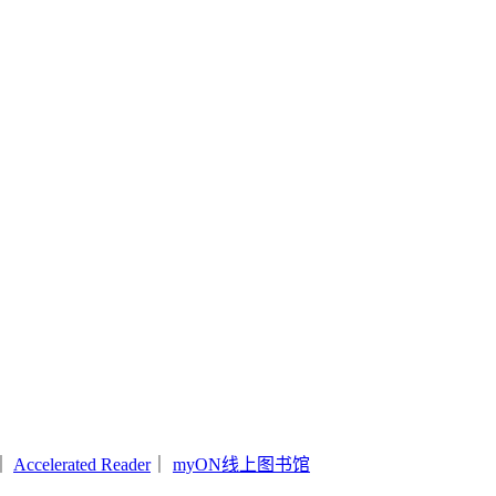
｜
Accelerated Reader
｜
myON线上图书馆