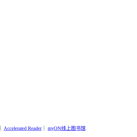
｜
Accelerated Reader
｜
myON线上图书馆