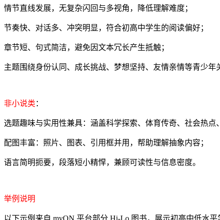
情节直线发展，无复杂闪回与多视角，降低理解难度；
节奏快、对话多、冲突明显，符合初高中学生的阅读偏好；
章节短、句式简洁，避免因文本冗长产生抵触；
主题围绕身份认同、成长挑战、梦想坚持、友情亲情等青少年
非小说类
：
选题趣味与实用性兼具：涵盖科学探索、体育传奇、社会热点
配图丰富：照片、图表、引用框并用，帮助理解抽象内容；
语言简明扼要，段落短小精悍，兼顾可读性与信息密度。
举例说明
以下示例来自 myON 平台部分 Hi-Lo 图书，展示初高