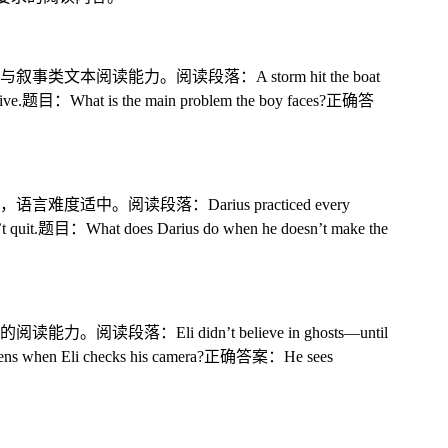
能力。阅读段落：A storm hit the boat
to survive.题目：What is the main problem the boy faces?正确答
读段落：Darius practiced every
 didn’t quit.题目：What does Darius do when he doesn’t make the
 didn’t believe in ghosts—until
t happens when Eli checks his camera?正确答案：He sees