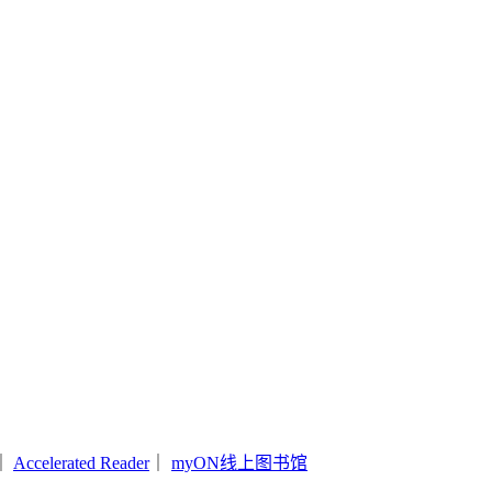
｜
Accelerated Reader
｜
myON线上图书馆