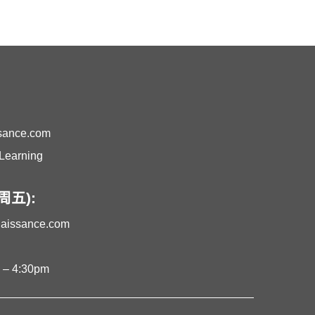
ssance.com
earning
五):
naissance.com
 4:30pm